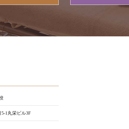
校
目5-1丸栄ビル3F