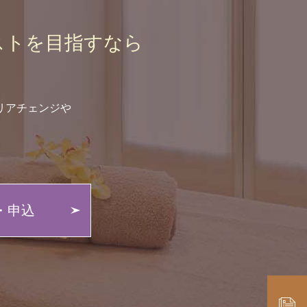
ストを
目指すなら
リアチェンジや
。
・申込