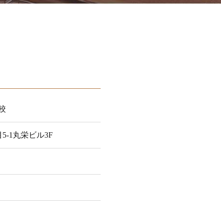
校
目5-1丸栄ビル3F